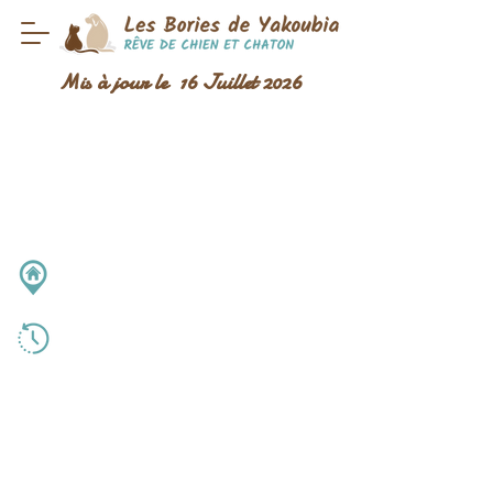
Mis à jour le 16 Juillet 2026
LES BORIES DE YAKOUBIA
3772 Route de Chambois
61120 Camembert
Du lundi au samedi
11 h - 18 h
Fermé
Le dimanche et jours fériés
Nous contacter
Pour nos amis les chiens
: