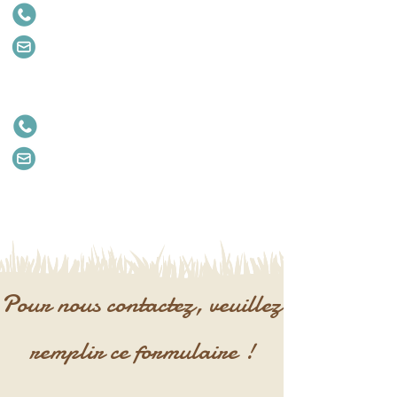
06 20 54 52 92
-
02 33 39 16 60
christophegarat.by@gmail.com
Pour nos amis les chats :
06 64 90 91 92
aureliegarat.by@gmail.com
Visite uniquement sur
rendez-vous
Pour nous contactez, veuillez
remplir ce formulaire !