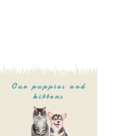
Our puppies and
kittens