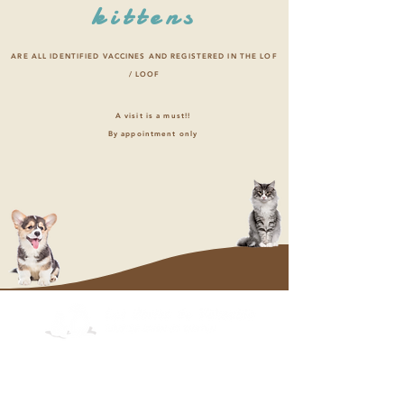
kittens
ARE ALL IDENTIFIED VACCINES AND REGISTERED IN THE LOF
/ LOOF
A visit is a must!!
By appointment only
OUR PUPPIES