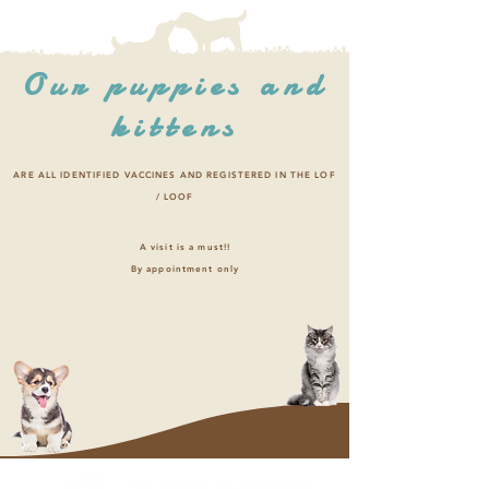
Our puppies and
kittens
ARE ALL IDENTIFIED VACCINES AND REGISTERED IN THE LOF
/ LOOF
A visit is a must!!
By appointment only