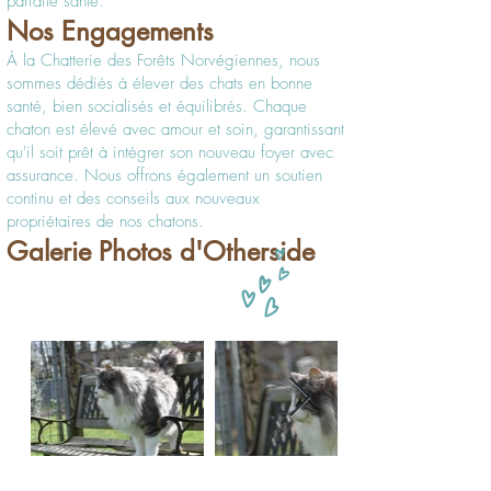
parfaite santé.
Nos Engagements
À la Chatterie des Forêts Norvégiennes, nous
sommes dédiés à élever des chats en bonne
santé, bien socialisés et équilibrés. Chaque
chaton est élevé avec amour et soin, garantissant
qu'il soit prêt à intégrer son nouveau foyer avec
assurance. Nous offrons également un soutien
continu et des conseils aux nouveaux
propriétaires de nos chatons.
Galerie Photos d'Otherside