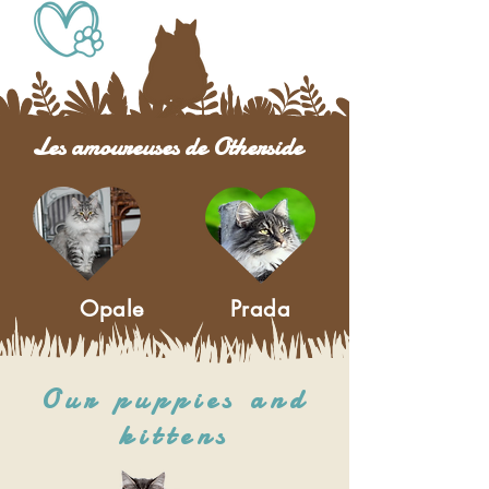
Les amoureuses de Otherside
Opale
Prada
Our puppies and
kittens