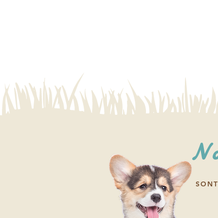
No
SONT