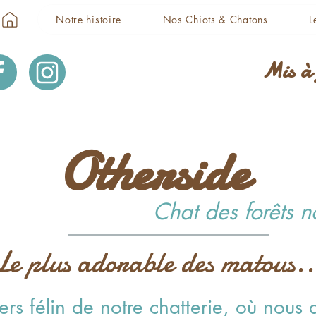
Notre histoire
Nos Chiots & Chatons
L
Mis à 
Otherside
Chat des forêts 
Le plus adorable des matous..
ers félin de notre chatterie, où nous