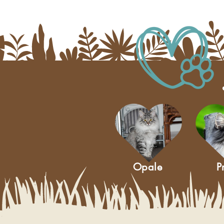
Opale
P