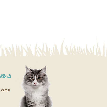
ons
 LOOF