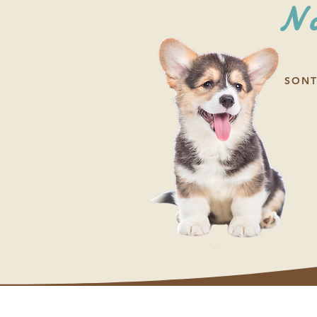
No
SONT