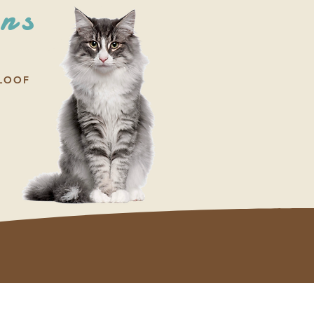
ons
 LOOF