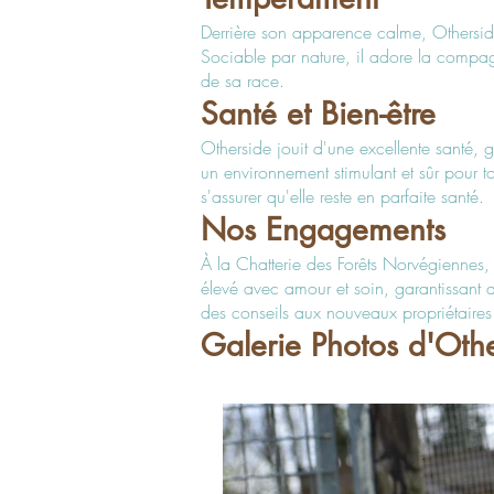
Derrière son apparence calme, Otherside
Sociable par nature, il adore la compagn
de sa race.
Santé et Bien-être
Otherside jouit d'une excellente santé, 
un environnement stimulant et sûr pour to
s'assurer qu'elle reste en parfaite santé.
Nos Engagements
À la Chatterie des Forêts Norvégiennes,
élevé avec amour et soin, garantissant q
des conseils aux nouveaux propriétaires
Galerie Photos d'Oth