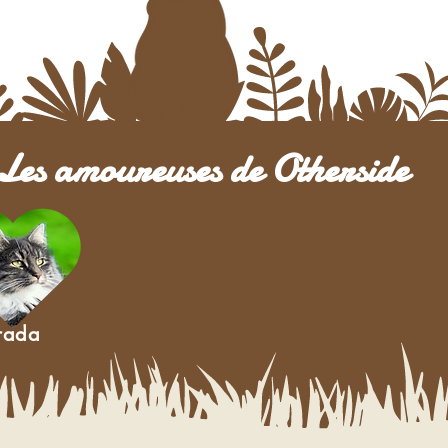
Les amoureuses de Otherside
rada