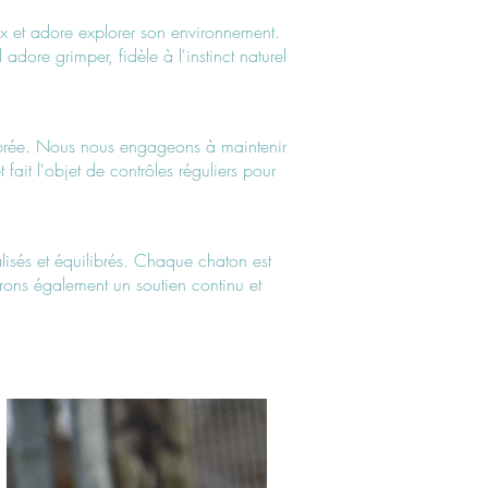
ieux et adore explorer son environnement.
dore grimper, fidèle à l'instinct naturel
ilibrée. Nous nous engageons à maintenir
fait l'objet de contrôles réguliers pour
isés et équilibrés. Chaque chaton est
frons également un soutien continu et