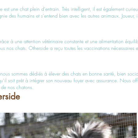
 est une chat plein d'entrain
. Très intelligent, il est également cur
ie des humains et s'entend bien avec les autres animaux. Joueur, il a
grâce à une attention vétérinaire constante et une alimentation équ
us nos chats. Otherside a reçu toutes les vaccinations nécessaires et 
 nous sommes dédiés à élever des chats en bonne santé, bien social
u'il soit prêt à intégrer son nouveau foyer avec assurance. Nous of
 de nos chatons.
erside